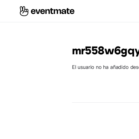
mr558w6gq
El usuario no ha añadido des