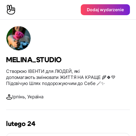
Dodaj wydarzenie
MELINA_STUDIO
Створюю ІВЕНТИ для ЛЮДЕЙ, які
допомагають змінювати ЖИТТЯ НА КРАЩЕ 🌾🍀💚
Підсвічую Шлях подорожуючим до Себе 🪄✨
Ірпінь, Україна
lutego 24