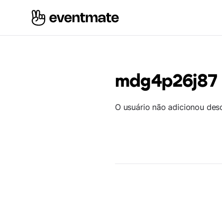
mdg4p26j87
O usuário não adicionou des