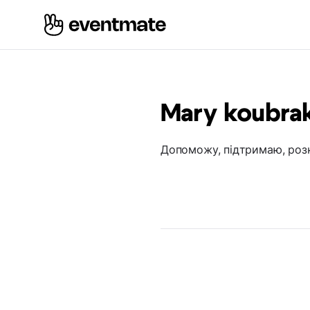
Mary koubra
Допоможу, підтримаю, роз