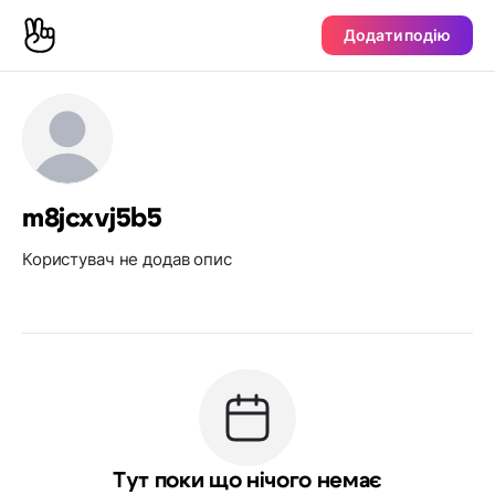
Додати подію
m8jcxvj5b5
Користувач не додав опис
Тут поки що нічого немає