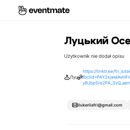
Луцький Осе
Użytkownik nie dodał opisu
https://linktr.ee/fri_luts
Луцьк
fbclid=PAY2xjawIAvH
yBJbpSre2PA_3vQ_a
ilukeriiafri@gmail.com