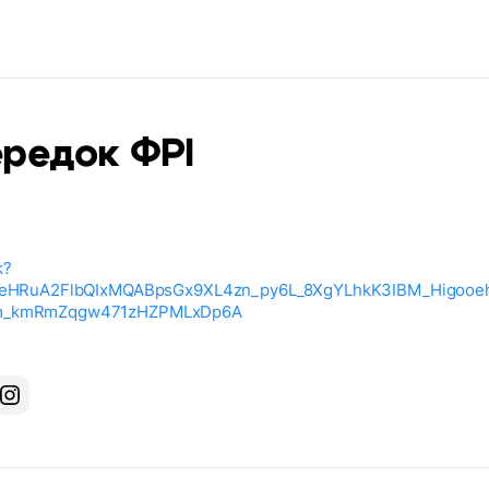
редок ФРІ
k?
FleHRuA2FlbQIxMQABpsGx9XL4zn_py6L_8XgYLhkK3IBM_Higoo
em_kmRmZqgw471zHZPMLxDp6A