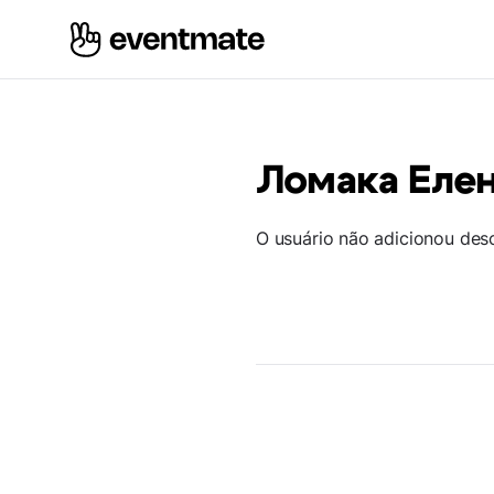
Ломака Еле
O usuário não adicionou des