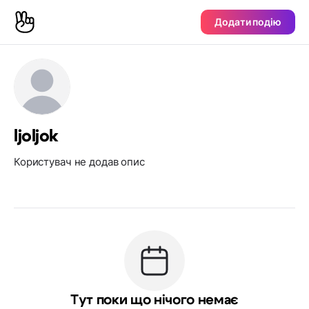
Додати подію
ljoljok
Користувач не додав опис
Тут поки що нічого немає