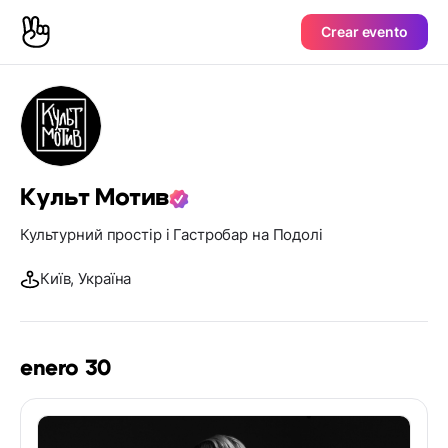
Crear evento
Культ Мотив
Культурний простір і Гастробар на Подолі
Київ, Україна
enero 30