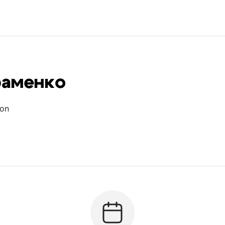
раменко
ion