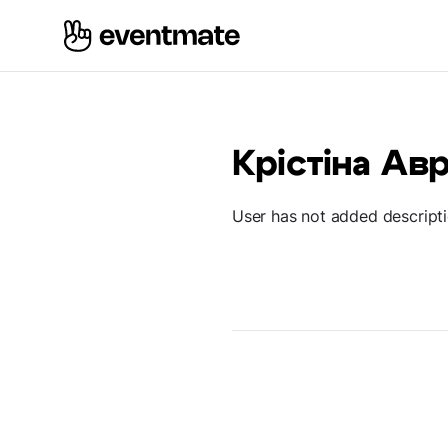
Крістіна Ав
User has not added descript