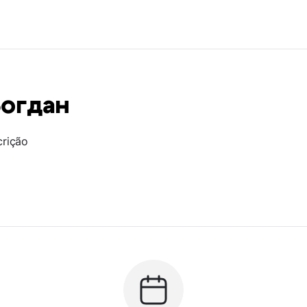
Богдан
crição