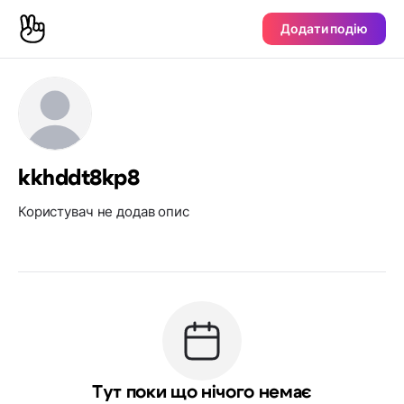
Додати подію
kkhddt8kp8
Користувач не додав опис
Тут поки що нічого немає