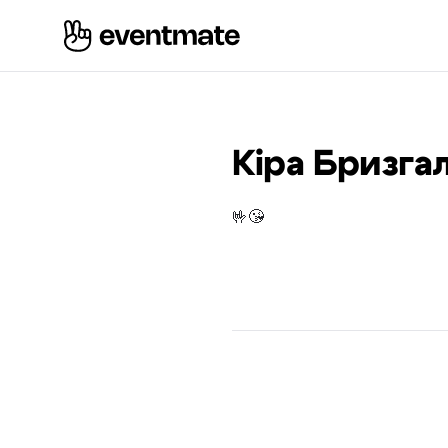
Кіра Бризга
🤟😘