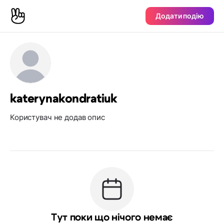
Додати подію
katerynakondratiuk
Користувач не додав опис
Тут поки що нічого немає