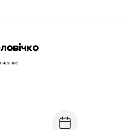
ловічко
описание