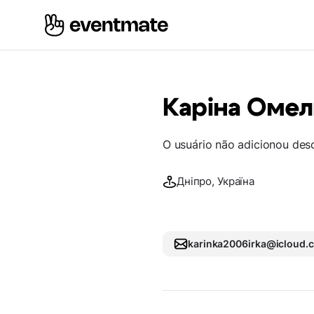
Каріна Оме
O usuário não adicionou des
Дніпро, Україна
karinka2006irka@icloud.