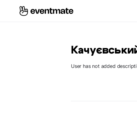
Качуєвськи
User has not added descript