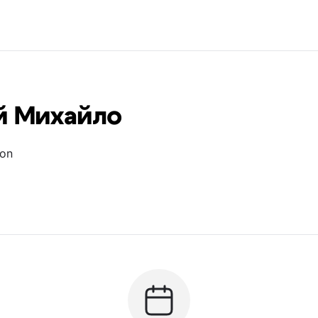
й Михайло
ion