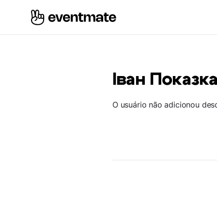
Іван Показк
O usuário não adicionou des