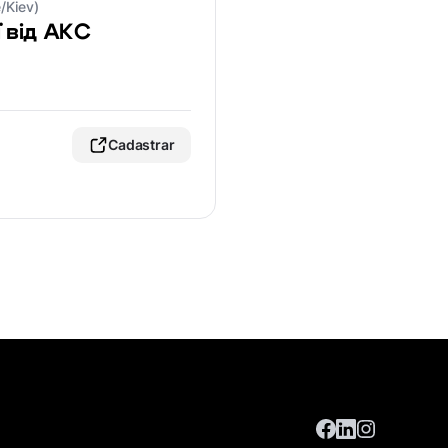
/Kiev)
ї від АКС
Cadastrar