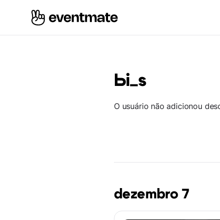
Ьі_s
O usuário não adicionou des
dezembro 7