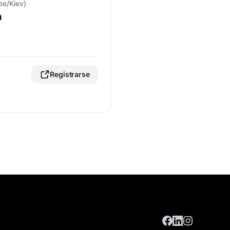
pe/Kiev)
а
Registrarse