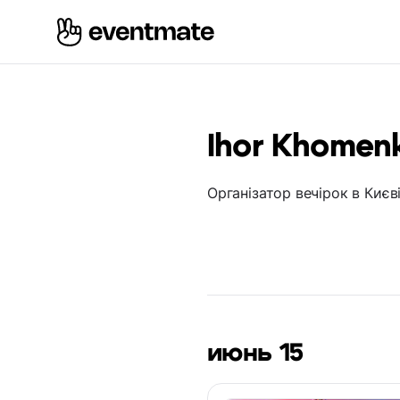
Ihor Khomen
Організатор вечірок в Києв
июнь 15