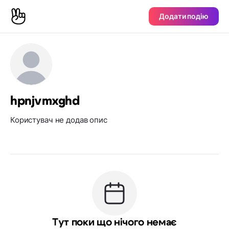
Додати подію
hpnjvmxghd
Користувач не додав опис
Тут поки що нічого немає