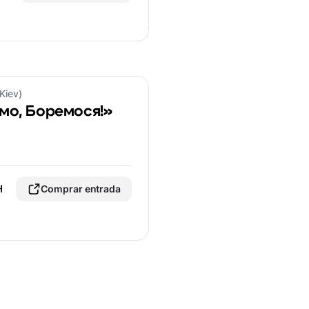
Kiev)
ємо, Боремося!»
H
Comprar entrada