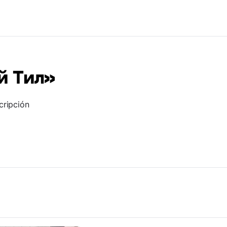
й Тил»
cripción