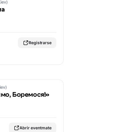
iev)
ла
Registrarse
iev)
ємо, Боремося!»
Abrir eventmate