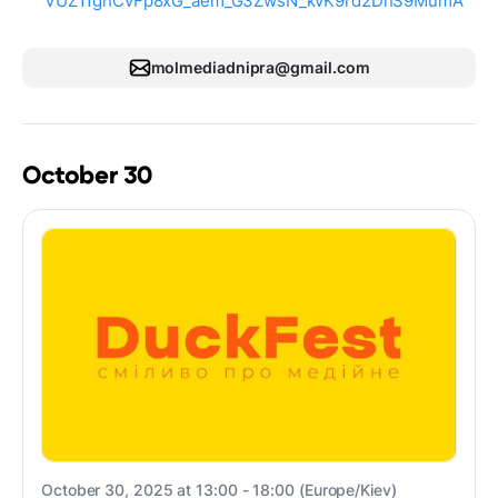
VUZ11ghCvFp8xG_aem_G3ZwsN_kvK9rd2DnS9MumA
molmediadnipra@gmail.com
October 30
October 30, 2025 at 13:00 - 18:00 (Europe/Kiev)