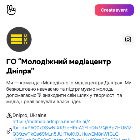
Create event
ГО "Молодіжний медіацентр
Дніпра"
Ми — команда «Молодіжного медіацентру Дніпра». Ми
безкоштовно навчаємо та підтримуємо молодь,
допомагаємо їй знаходити свій шлях у творчості та
медіа, і реалізовувати власні ідеї.
Dnipro, Ukraine
https://molmediadnipra.minisite.ai/?
fbclid=PAQ0xDSwNIXK9leHRuA2FlbQIxMQABp7HU51Z-
Q39zwTkQs69MLn5JUiTtoKtOJHuwEM8nWfGLQ-