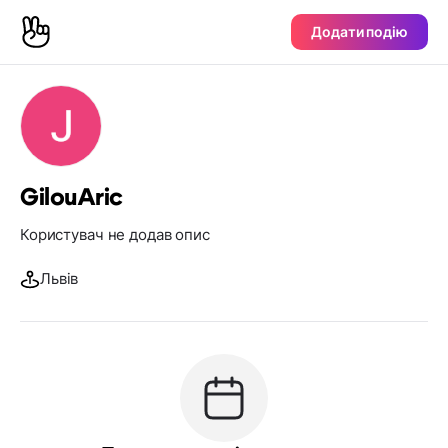
Додати подію
GilouAric
Користувач не додав опис
Львів