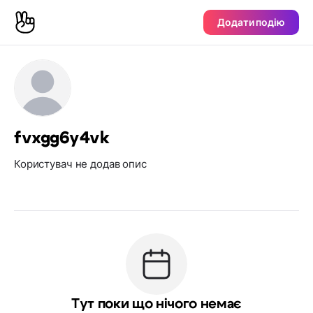
Додати подію
fvxgg6y4vk
Користувач не додав опис
Тут поки що нічого немає