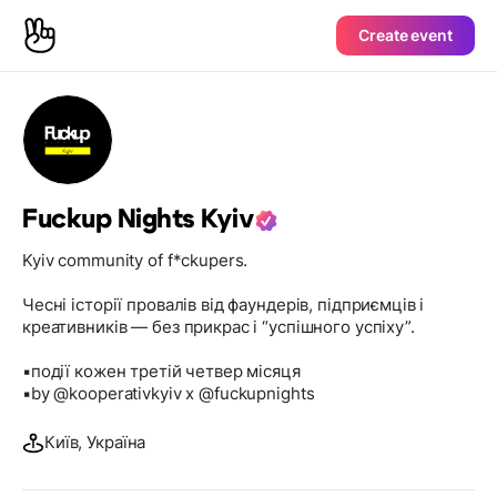
Create event
Fuckup Nights Kyiv
Kyiv community of f*ckupers.
Чесні історії провалів від фаундерів, підприємців і
креативників — без прикрас і “успішного успіху”.
▪️події кожен третій четвер місяця
▪️by @kooperativkyiv x @fuckupnights
Київ, Україна