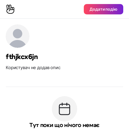
Додати подію
fthjkcx6jn
Користувач не додав опис
Тут поки що нічого немає