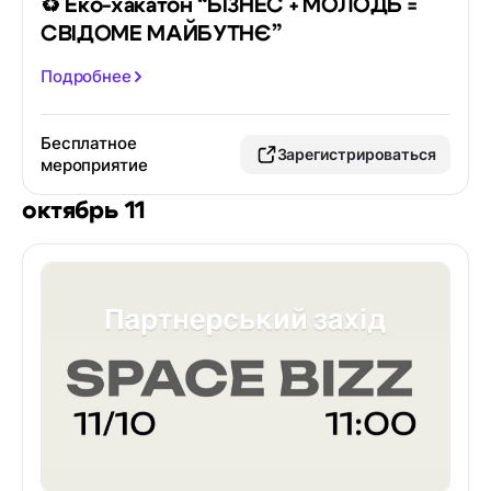
♻️ Еко-хакатон “БІЗНЕС + МОЛОДЬ =
СВІДОМЕ МАЙБУТНЄ”
Подробнее
Бесплатное
Зарегистрироваться
мероприятие
октябрь 11