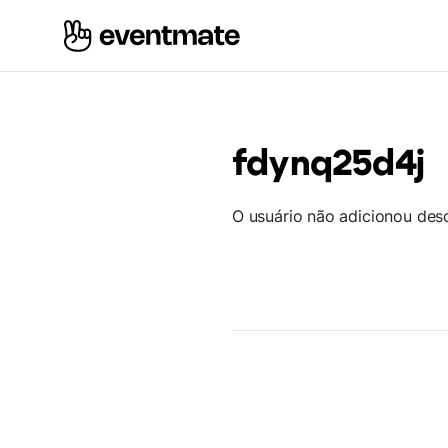
fdynq25d4j
O usuário não adicionou des