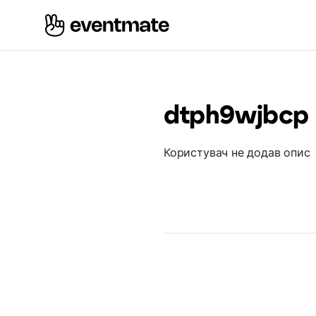
dtph9wjbcp
Користувач не додав опис