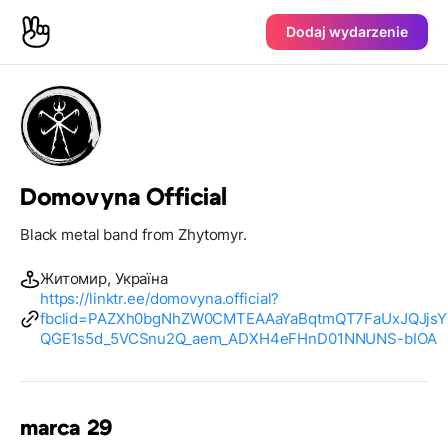
Dodaj wydarzenie
Domovyna Official
Black metal band from Zhytomyr.
Житомир, Україна
https://linktr.ee/domovyna.official?
fbclid=PAZXh0bgNhZW0CMTEAAaYaBqtmQT7FaUxJQJjsY
QGE1s5d_5VCSnu2Q_aem_ADXH4eFHnD01NNUNS-bIOA
marca 29