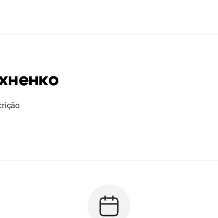
хненко
crição