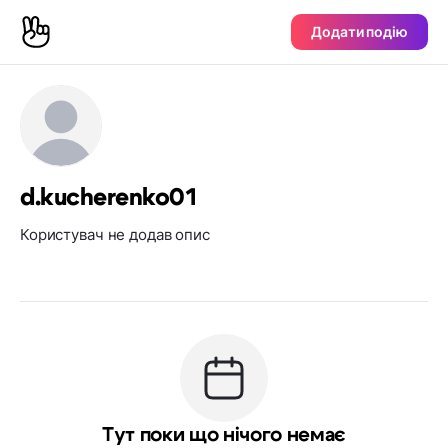
Додати подію
d.kucherenko01
Користувач не додав опис
Тут поки що нічого немає