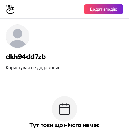
Додати подію
dkh94dd7zb
Користувач не додав опис
Тут поки що нічого немає