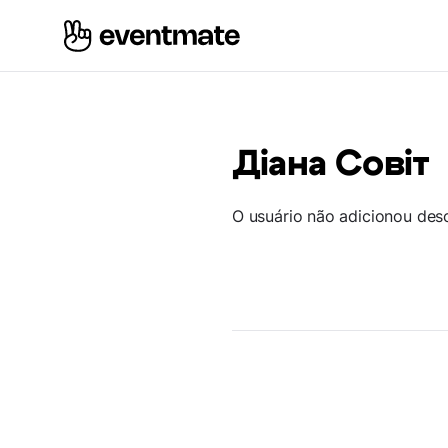
Діана Совіт
O usuário não adicionou des