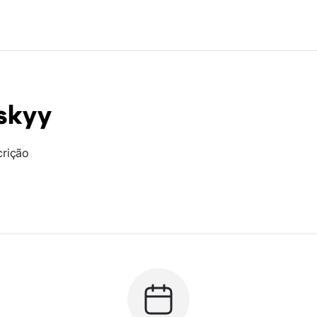
skyy
crição