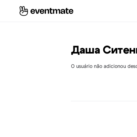
Даша Ситен
O usuário não adicionou des