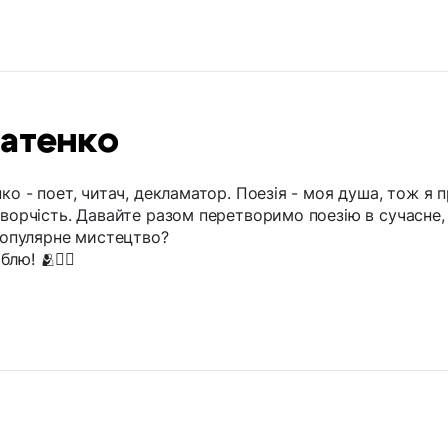
ратенко
нко - поет, читач, декламатор. Поезія - моя душа, тож я 
творчість. Давайте разом перетворимо поезію в сучасне,
 популярне мистецтво?
ю! 🫂❤️‍🔥