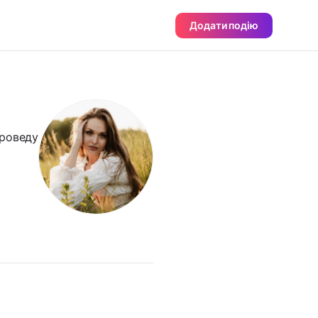
Додати подію
проведу