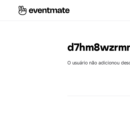
d7hm8wzrm
O usuário não adicionou des