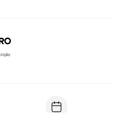
RRO
crição