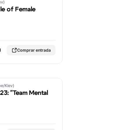
ev)
le of Female
H
Comprar entrada
pe/Kiev)
23: "Team Mental