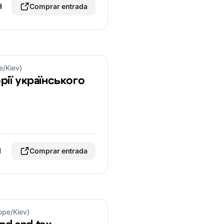
H
Comprar entrada
e/Kiev)
рії українського
H
Comprar entrada
ope/Kiev)