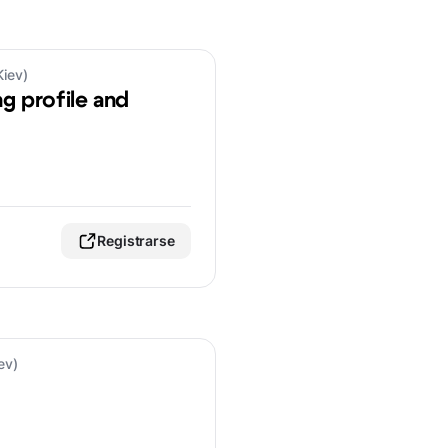
Kiev)
ng profile and
Registrarse
ev)