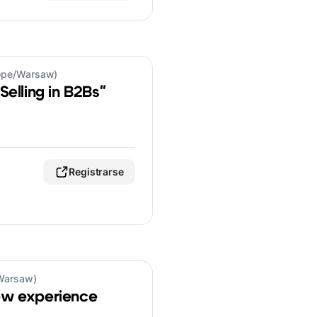
rope/Warsaw)
 Selling in B2Bs"
Registrarse
/Warsaw)
iew experience