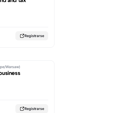
and and tax
Registrarse
rope/Warsaw)
 business
Registrarse