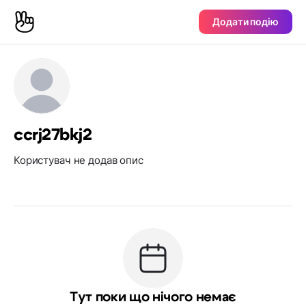
Додати подію
ccrj27bkj2
Користувач не додав опис
Тут поки що нічого немає