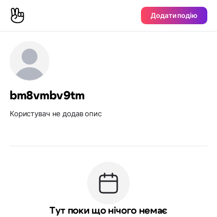
Додати подію
bm8vmbv9tm
Користувач не додав опис
Тут поки що нічого немає