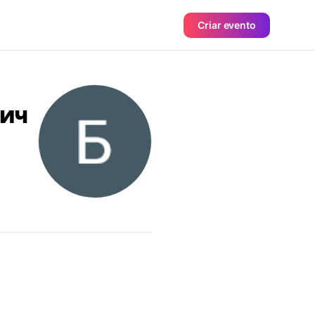
Criar evento
ич