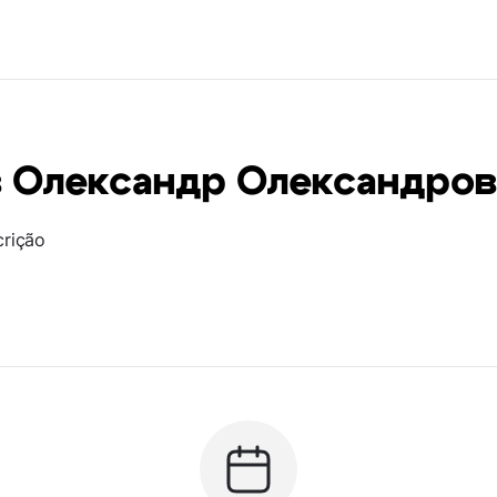
в Олександр Олександров
crição