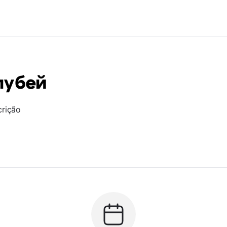
лубей
crição