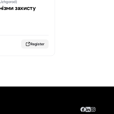
/Uzhgorod)
нізми захисту
Register