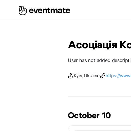
Асоціація К
User has not added descript
Kyiv, Ukraine
https://www
October 10