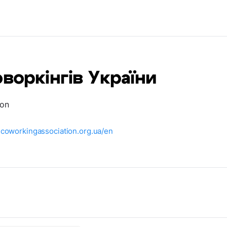
оворкінгів України
ion
.coworkingassociation.org.ua/en