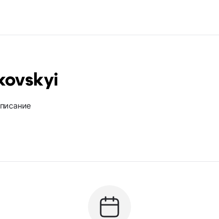
kovskyi
описание