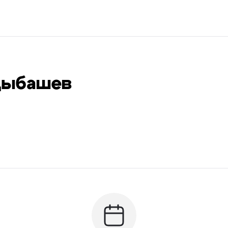
цыбашев