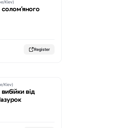
pe/Kiev)
я соломʼяного
Register
e/Kiev)
 вибійки від
Мазурок